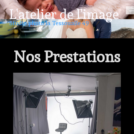
L'atelier de l'image
Studio photo la Tessoualle 49
Accueil
Vos Albums
Nos Prestations
Evénementiel Photo Call
Mariage et fêtes de famille
La photo scolaire
Catalogues
▼
0